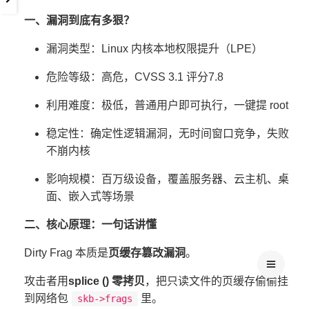
一、漏洞到底有多狠？
漏洞类型：Linux 内核本地权限提升（LPE）
危险等级：高危，CVSS 3.1 评分7.8
利用难度：极低，普通用户即可执行，一键提 root
稳定性：确定性逻辑漏洞，无时间窗口竞争，失败
不崩内核
影响规模：百万级设备，覆盖服务器、云主机、桌
面、嵌入式等场景
二、核心原理：一句话讲懂
Dirty Frag 本质是
页缓存篡改漏洞
。
攻击者用
splice () 零拷贝
，把只读文件的页缓存偷偷挂
到网络包
里。
skb->frags