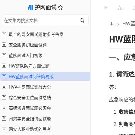
护网面试
-
HW
>
最全的网安面试题附参考答案
HW蓝
安全服务初级面试题
蓝队面试入门初级
一、应
HW蓝队防守方面试题
1. 请
HW蓝队面试问答简易版
HVV护网面试实战大全
答：
综合安全工位面试总结
应急响应的
高频渗透面试题必须会
收集信
州弟学安全细讲面试题
判断类
网安人职业路线的思考