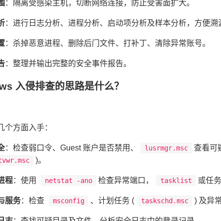
围
：隔离受感染主机，切断网络连接，防止受害面扩大。
析
：进行日志分析、进程分析、启动项分析及样本分析，方便溯
置
：杀掉恶意进程、删除后门文件、打补丁、清除异常账号。
告
：整理并输出完整的安全事件报告。
ndows 入侵排查的思路是什么？
几个方面入手：
全
：检查弱口令、Guest 账户是否禁用、
查看可
lusrmgr.msc
)。
tvwr.msc
进程
：使用
检查异常端口，
或任
netstat -ano
tasklist
与服务
：检查
、计划任务 (
) 及异
msconfig
taskschd.msc
日志
：查找可疑目录及文件，分析安全日志中的登录记录。