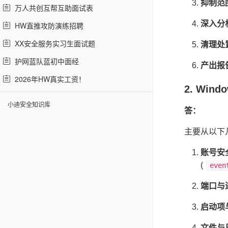
抑制范
万人共创互帮互助面试表
深入分
HW直推攻防演练招聘
XX安全服务实习生面试题
清理处
护网蓝队蓝初中面经
产出报
2026年HW真实工资！
2. Wi
小迪安全知识库
答：
主要从以下
账号安
(
even
端口与
启动项
文件与