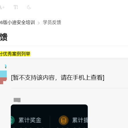
+
-26版小迪安全培训
学员反馈
>
馈
分优秀案例列举