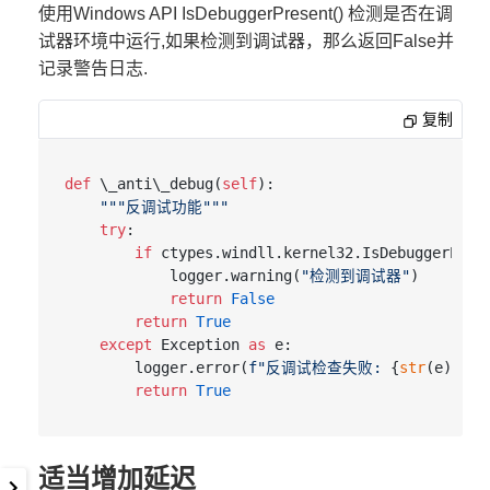
使用Windows API IsDebuggerPresent() 检测是否在调
试器环境中运行,如果检测到调试器，那么返回False并
记录警告日志.
复制
def
 \_anti\_debug(
self
):  

"""反调试功能"""
try
:  

if
 ctypes.windll.kernel32.IsDebuggerPrese
            logger.warning(
"检测到调试器"
)  

return
False
return
True
except
 Exception 
as
 e:  

        logger.error(
f"反调试检查失败: 
{
str
(e)}
"
)  
return
True
适当增加延迟