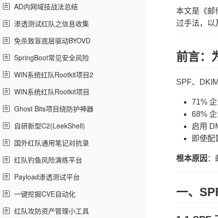
AD内网域技战法总结
本文是《邮件
渗透测试红队之信息收集
过手法，以及
免杀致盲底层驱动BYOVD
前言：
SpringBoot常见安全风险
WIN系统红队Rootkit项目2
SPF、DK
WIN系统红队Rootkit项目
71% 
Ghost Bits项目绕防护神器
68% 
自研新型C2(LeekShell)
启用 D
即使配
国外红队通用笔记对抗录
根本原因
：
红队钓鱼风险演练平台
Payload渗透测试平台
一、SPF
一键挖掘CVE自动化
红队攻防资产管理小工具