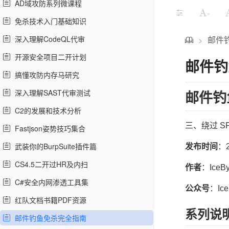
AD域攻防系列微课程
-
免杀技术入门基础知识
深入理解CodeQL代审
邮件
>
开源安全项目二开计划
邮件钓
搞懂攻防内存马研究
深入理解SAST代审测试
邮件钓
C2的发展和技术分析
三、绕过 SP
Fastjson姿势技巧集合
武装你的BurpSuite插件篇
发布时间
：2
CS4.5二开过HR及内扫
作者
：IceBy
C#安全内网渗透工具集
公众号
：Ice
红队文档书籍PDF资源
系列说
邮件钓鱼免杀完全指南