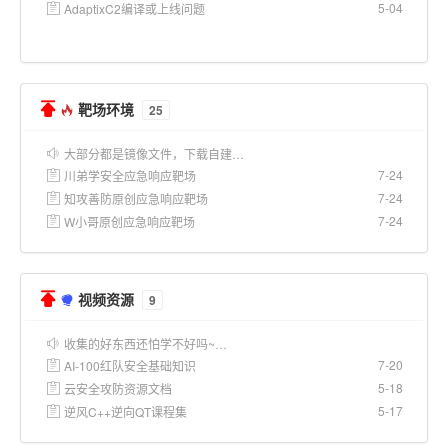
5-04
AdaptixC2编译或上线问题
靶场环境
25
大部分都是镜像文件，下载自建…
7-24
川弟学安全应急响应靶场
7-24
知攻善防原创应急响应靶场
7-24
W小哥原创应急响应靶场
视频资源
9
收集的好东西还怕学不好吗~…
7-20
AI-100红队安全基础知识
5-18
云安全攻防资源文档
5-17
逆风C++逆向QT课程集