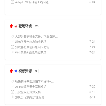
5-04
AdaptixC2编译或上线问题
靶场环境
25
大部分都是镜像文件，下载自建…
7-24
川弟学安全应急响应靶场
7-24
知攻善防原创应急响应靶场
7-24
W小哥原创应急响应靶场
视频资源
9
收集的好东西还怕学不好吗~…
7-20
AI-100红队安全基础知识
5-18
云安全攻防资源文档
5-17
逆风C++逆向QT课程集