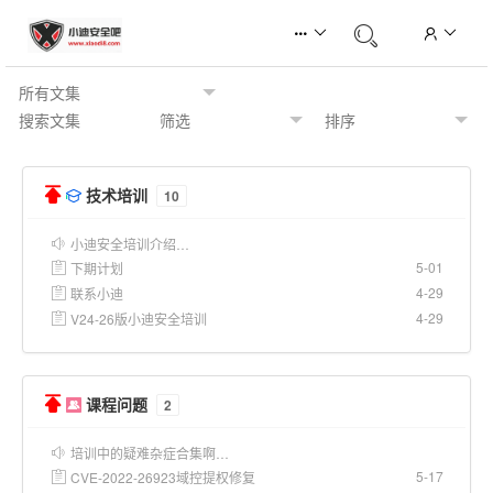
技术培训
10
小迪安全培训介绍…
5-01
下期计划
4-29
联系小迪
4-29
V24-26版小迪安全培训
课程问题
2
培训中的疑难杂症合集啊…
5-17
CVE-2022-26923域控提权修复