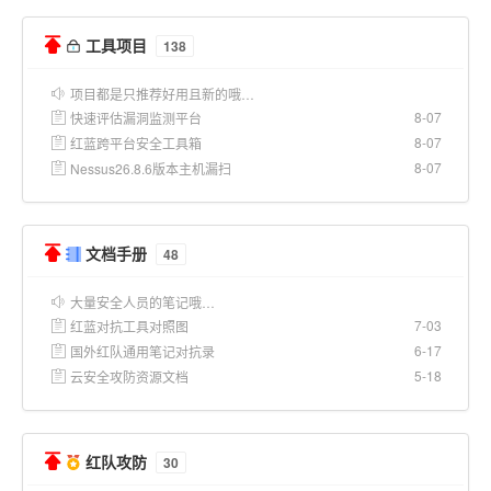
工具项目
138
项目都是只推荐好用且新的哦…
8-07
快速评估漏洞监测平台
8-07
红蓝跨平台安全工具箱
8-07
Nessus26.8.6版本主机漏扫
文档手册
48
大量安全人员的笔记哦…
7-03
红蓝对抗工具对照图
6-17
国外红队通用笔记对抗录
5-18
云安全攻防资源文档
红队攻防
30