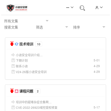
技术培训
10
小迪安全培训介绍…
5-01
下期计划
4-29
联系小迪
4-29
V24-26版小迪安全培训
课程问题
2
培训中的疑难杂症合集啊…
5-17
CVE-2022-26923域控提权修复