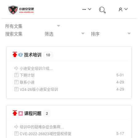
技术培训
10
小迪安全培训介绍…
5-01
下期计划
4-29
联系小迪
4-29
V24-26版小迪安全培训
课程问题
2
培训中的疑难杂症合集啊…
5-17
CVE-2022-26923域控提权修复