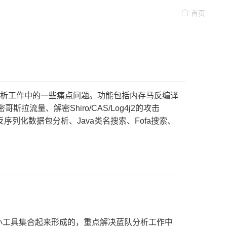
首页
队分析工作中的一些痛点问题。功能包括内存马反编译
量、解密Shiro/CAS/Log4j2的攻击
a反序列化数据包分析、Java类名搜索、Fofa搜索、
蓝队小工具集合起来形成的，重点解决蓝队分析工作中