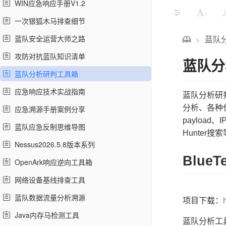
WIN应急响应手册V1.2
-
一次银狐木马排查细节
蓝队安全运营大师之路
蓝队
>
攻防对抗蓝队知识清单
蓝队分
蓝队分析研判工具箱
应急响应技术实战指南
蓝队分析研
分析、各种代
应急溯源手册案例分享
payloa
蓝队应急反制思维导图
Hunter搜
Nessus2026.5.8版本系列
BlueT
OpenArk响应逆向工具箱
网络设备基线排查工具
蓝队数据流量分析溯源
项目下载：
Java内存马检测工具
蓝队分析工