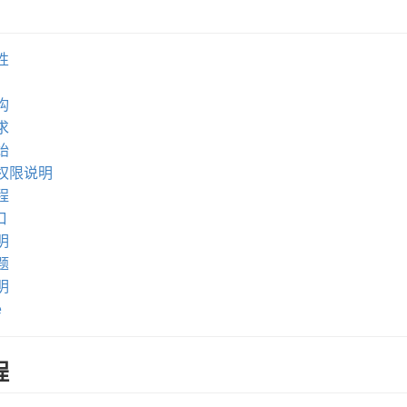
性
构
求
始
权限说明
程
口
明
题
明
e
程