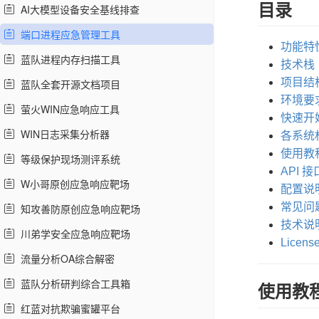
目录
AI大模型设备安全基线排查
端口进程应急管理工具
功能特
蓝队进程内存扫描工具
技术栈
项目结
蓝队全套开源文档项目
环境要
萤火WIN应急响应工具
快速开
WIN日志采集分析器
各系统
使用教
等级保护现场测评系统
API 接
W小哥原创应急响应靶场
配置说
常见问
知攻善防原创应急响应靶场
技术说
川弟学安全应急响应靶场
Licens
流量分析OA综合解密
蓝队分析研判综合工具箱
使用教
红蓝对抗欺骗蜜罐平台